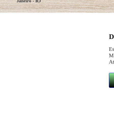
Janeiro - RJ
Es
Ma
At