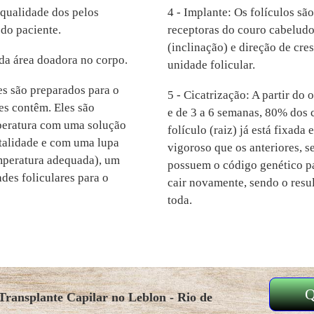
 qualidade dos pelos
4 - Implante: Os folículos s
do paciente.
receptoras do couro cabeludo
(inclinação) e direção de cr
 da área doadora no corpo.
unidade folicular.
res são preparados para o
5 - Cicatrização: A partir do 
es contêm. Eles são
e de 3 a 6 semanas, 80% dos 
peratura com uma solução
folículo (raiz) já está fixada
talidade e com uma lupa
vigoroso que os anteriores, 
mperatura adequada), um
possuem o código genético par
es foliculares para o
cair novamente, sendo o resul
toda.
Q
Transplante Capilar no Leblon - Rio de