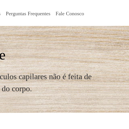
s
Perguntas Frequentes
Fale Conosco
e
ulos capilares não é feita de
 do corpo.